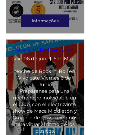
Informações
Rock n’ Roll en vivo.
sex., 06 de jun.
San Miguel
Noche de Rock 'n' Roll en 
Vivo este Viernes 6 de 
Junio

Prepárense para una 
noche retro inolvidable en 
el Club, con el electrizante 
show de Maca Middleton y 
Grupete de Jazz, quien nos 
hará vibrar al ritmo de los 
clásicos.