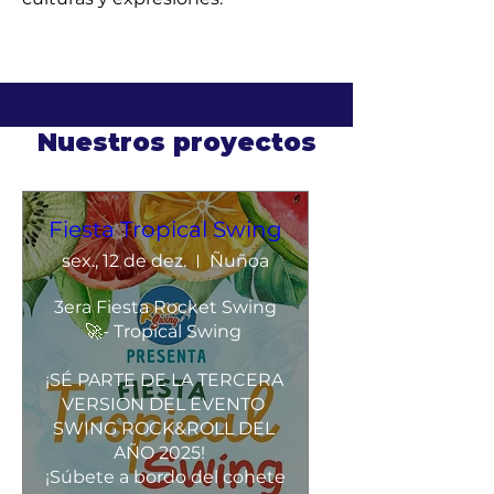
Nuestros proyectos
Fiesta Tropical Swing
sex., 12 de dez.
Ñuñoa
3era Fiesta Rocket Swing
🚀- Tropical Swing 

¡SÉ PARTE DE LA TERCERA 
VERSION DEL EVENTO 
SWING ROCK&ROLL DEL 
AÑO 2025!   

¡Súbete a bordo del cohete 