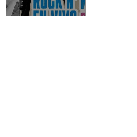
Informações
Múltiplas datas
Jazz Concert
qua., 21 de mai.
Club de San Miguel
¡Jazz en vivo imperdible en 
abril y mayo! 🎶 Grupette 
de Jazz te espera los días 