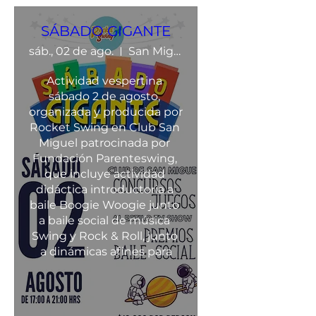
SÁBADO GIGANTE
sáb., 02 de ago.
San Miguel
Actividad vespertina 
sábado 2 de agosto, 
organizada y producida por 
Rocket Swing en Club San 
Miguel patrocinada por 
Fundación Parenteswing, 
que incluye actividad 
didáctica introductoria a 
baile Boogie Woogie junto 
a baile social de música 
Swing y Rock & Roll, junto 
a dinámicas afines para