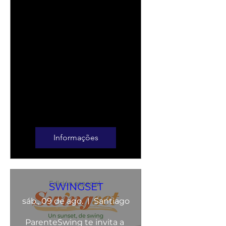
Informações
SWINGSET
sáb., 09 de ago.
Santiago
ParenteSwing te invita a 