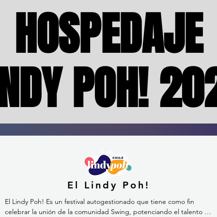
HOSPEDAJE
HOSPEDAJE
INDY POH! 20
INDY POH! 20
El Lindy Poh!
El Lindy Poh! Es un festival autogestionado que tiene como fin 
celebrar la unión de la comunidad Swing, potenciando el talento 