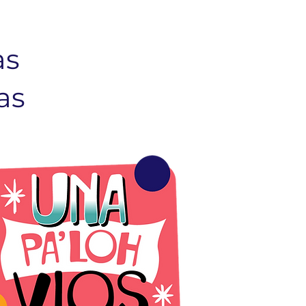
as
as