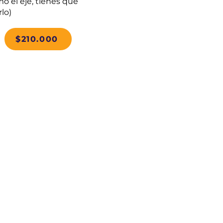
o el eje, tienes que
rlo)
$210.000