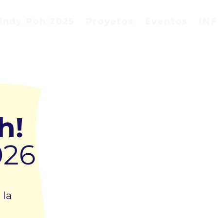
indy Poh 2025
Proyetos
Eventos
IN
h!
026
 la