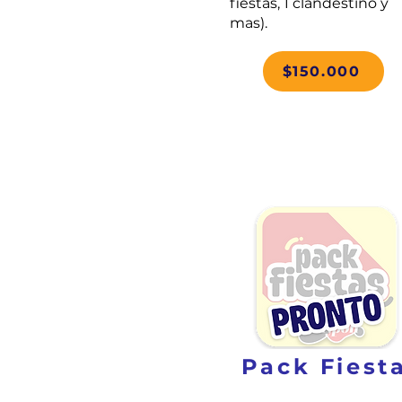
fiestas, 1 clandestino y
mas).
$150.000
Pack Fiest