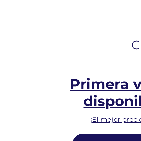
C
Primera 
disponi
¡El mejor preci