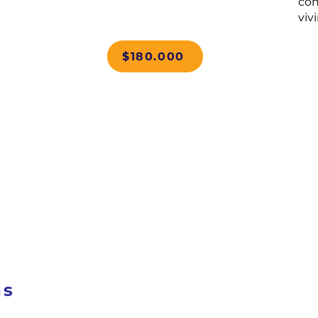
com
vivi
$180.000
as