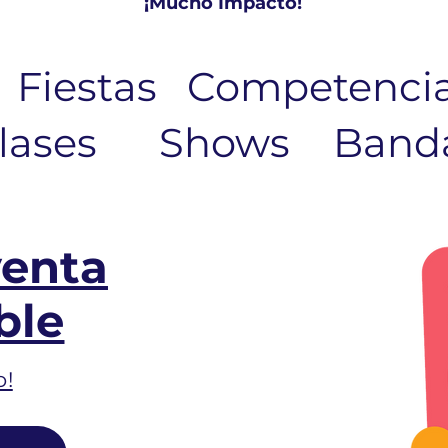
¡Mucho Impacto!
Fiestas
Competenci
lases
Shows
Band
venta
ble
o!