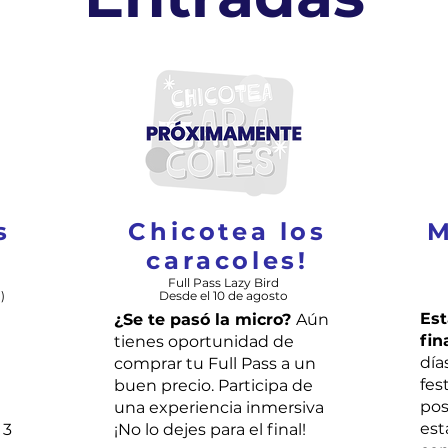
s
Chicotea los
M
caracoles!
Full Pass Lazy Bird
)
Desde el 10 de agosto
Est
¿Se te pasó la micro?
Aún
fin
tienes oportunidad de
día
comprar tu Full Pass a un
fest
buen precio. Participa de
pos
una experiencia inmersiva
est
 3
¡No lo dejes para el final!