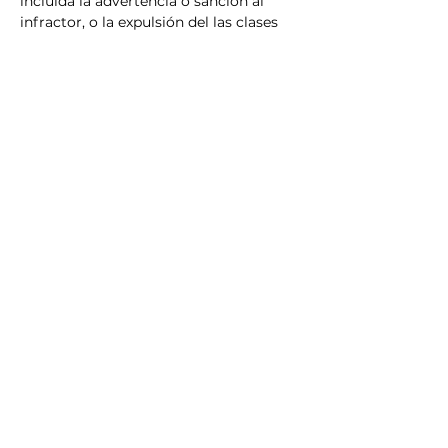
incluida la advertencia o sanción al 
infractor, o la expulsión del las clases 
sin reembolso a discreción del los 
organizadores.
Próximos eventos
Não há eventos no
momento