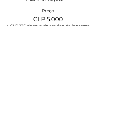
Preço
CLP 5.000
+ CLP 125 de taxa de serviço de ingresso
Esgotado
Tipo de ingresso
Entrada general - Tercer
tramo
Mais informações
Preço
CLP 6.000
+ CLP 150 de taxa de serviço de ingresso
Esgotado