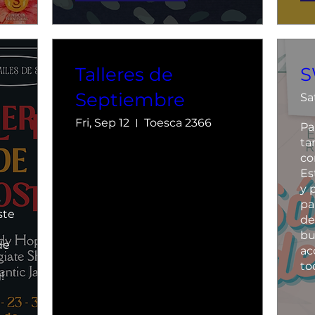
Talleres de
S
Septiembre
Sa
Fri, Sep 12
Toesca 2366
Pa
ta
co
Es
y 
 
pa
te 
de
bu
e 
ac
!