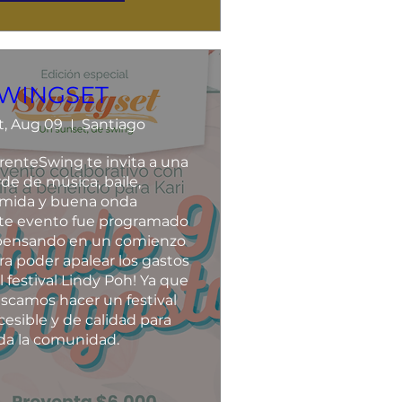
WINGSET
t, Aug 09
Santiago
renteSwing te invita a una 
rde de música, baile, 
mida y buena onda 

te evento fue programado 
pensando en un comienzo 
ra poder apalear los gastos 
l festival Lindy Poh! Ya que 
scamos hacer un festival 
cesible y de calidad para 