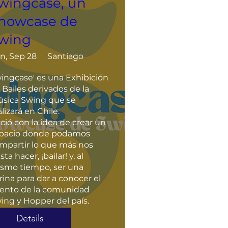
wingcase, un
howcase de
wing
n, Sep 28
Santiago
ingcase' es una Exhibición 
 Bailes derivados de la 
sica Swing que se 
lizará en Chile.

ció con la idea de crear un 
pacio donde podamos 
mpartir lo que más nos 
ta hacer, ¡bailar! y, al 
smo tiempo, ser una 
trina para dar a conocer el 
lento de la comunidad 
ing y Hopper del país.
Details