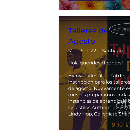
Talleres de
Agosto
Mon, Sep 22
Santiago
Hola querides Hoppers!

Bienvenides al portal de 
inscripción para los talleres
de agosto! Nuevamente es
mes les preparamos lindas 
instancias de aprendizaje d
los estilos Authentic Jazz, 
Lindy Hop, Collegiate Shag