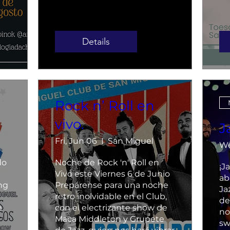
Details
Rock n’ Roll en
vivo.
J
Fri, Jun 06
San Miguel
We
o 
Noche de Rock 'n' Roll en 
¡J
Vivo este Viernes 6 de Junio

ab
g 
Prepárense para una noche 
Ja
retro inolvidable en el Club, 
de
 
con el electrizante show de 
no
Maca Middleton y Grupete 
sw