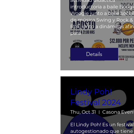
actividad didáctica 
introductoria a baile Boogi
Woogie junto a baile social 
de música Swing y Rock & 
Roll, junto a dinámicas afin
para
Details
Lindy Poh!
Festival 2024
Thu, Oct 31
El Lindy Poh! Es un festival 
autogestionado que tiene 