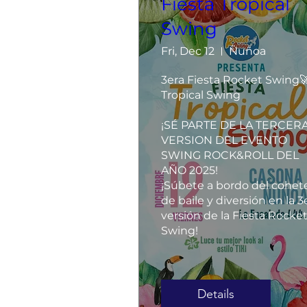
Fiesta Tropical
Swing
Fri, Dec 12
Ñuñoa
3era Fiesta Rocket Swing🚀
Tropical Swing 

¡SÉ PARTE DE LA TERCERA
VERSION DEL EVENTO 
SWING ROCK&ROLL DEL 
AÑO 2025!   

¡Súbete a bordo del cohete
de baile y diversión en la 3e
versión de la Fiesta Rocket
Swing!
Details