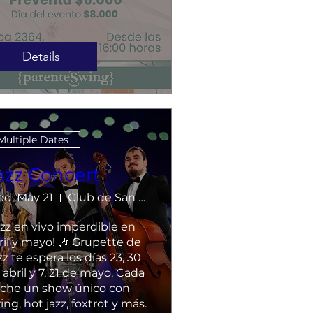
Details
Multiple Dates
azz Concert
d, May 21
Club de San Miguel
azz en vivo imperdible en 
ril y mayo! 🎶 Grupette de 
zz te espera los días 23, 30 
 abril y 7, 21 de mayo. Cada 
che un show único con 
ing, hot jazz, foxtrot y más. 