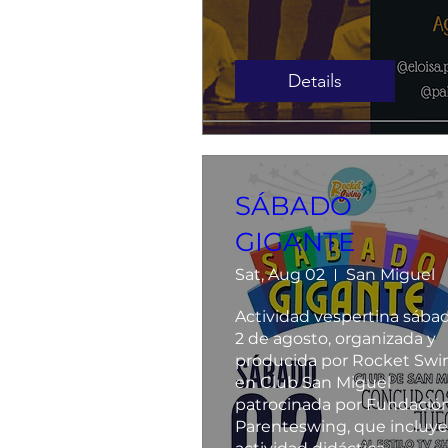
Details
SÁBADO
GIGANTE
Sat, Aug 02
San Miguel
Actividad vespertina sábad
2 de agosto, organizada y 
producida por Rocket Swin
en Club San Miguel 
patrocinada por Fundación
Parenteswing, que incluye 