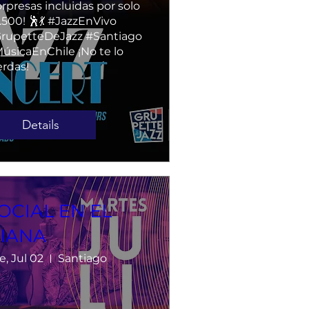
orpresas incluidas por solo 
.500! 🕺💃 #JazzEnVivo 
rupetteDeJazz #Santiago 
úsicaEnChile ¡No te lo 
erdas!
Details
OCIAL EN EL
IANA
e, Jul 02
Santiago