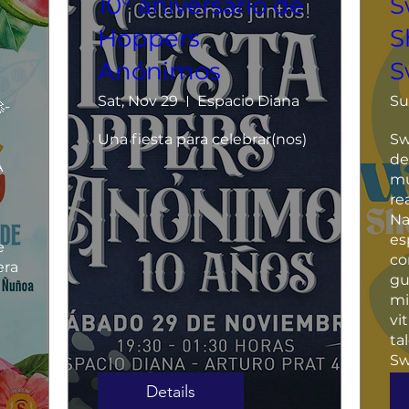
10° aniversario de
S
Hoppers
S
Anónimos
S
Sat, Nov 29
Espacio Diana
Su
- 
Una fiesta para celebrar(nos)
Sw
de
 
mú
rea
Na
es
 
co
ra 
gus
 
mi
vi
ta
Sw
Details