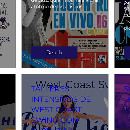
de Jazz, quien nos hará vibrar 
¡S
e 
al ritmo de los clásicos.
$6
#G
#M
es 
pi
Details
TALLERES
S
INTENSIVOS DE
D
WEST COAST
Casona Eventos Santa María
Tu
SWING CON