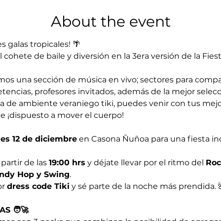
About the event
 galas tropicales! 🌴 
 cohete de baile y diversión en la 3era versión de la Fie
emos una sección de música en vivo; sectores para compar
tencias, profesores invitados, además de la mejor selecc
ena de ambiente veraniego tiki, puedes venir con tus mejor
e ¡dispuesto a mover el cuerpo!
nes 12 de diciembre
 en Casona Ñuñoa para una fiesta ino
artir de las 
19:00 hrs
 y déjate llevar por el ritmo del 
Roc
indy Hop y Swing
. 
r 
dress code Tiki
 y sé parte de la noche más prendida. 
 🧑‍🚀  