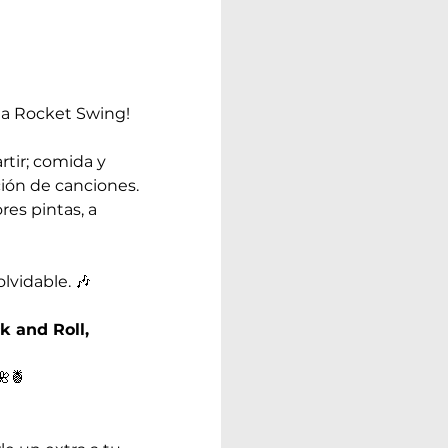
sta Rocket Swing!
tir; comida y 
ión de canciones. 
es pintas, a 
lvidable. 🎶
k and Roll, 
🌺🍍