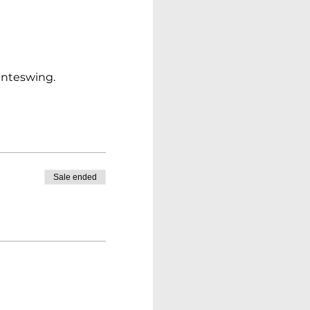
enteswing.
Sale ended