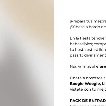
¡Prepara tus mejores
¡Súbete a bordo del
En la fiesta tendr
bebestibles; compe
La fiesta estará ll
pasarlo divinament
Nos vemos el 
vier
Únete a nosotros a p
Boogie Woogie, L
Vístete con tu mejo
PACK DE ENTRADAS