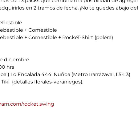
mos con 3 packs que combinan la posibilidad de agregarl
dquirirlos en 2 tramos de fecha. ¡No te quedes abajo de
ebestible
Bebestible + Comestible
ebestible + Comestible + RockeT-Shirt (polera)
de diciembre 
00 hrs 
a ( Lo Encalada 444, Ñuñoa (Metro Irarrazaval, L5-L3)
o Tiki  (detalles florales-veraniegos).
gram.com/rocket.swing