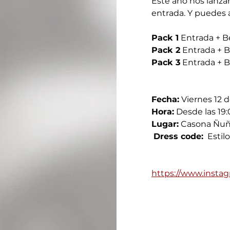
Este año nos lanza
entrada. Y puedes a
Pack 1
 Entrada + B
Pack 2
 Entrada + 
Pack 3
 Entrada + B
Fecha:
 Viernes 12 
Hora:
 Desde las 19:
Lugar:
 Casona Ñuño
Dress code:
  Estil
https://www.insta