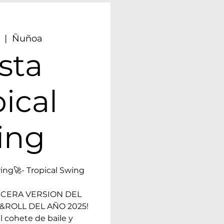
  |  
Ñuñoa
sta
ical
ing
ing🚀- Tropical Swing
ERCERA VERSION DEL
ROLL DEL AÑO 2025!
l cohete de baile y