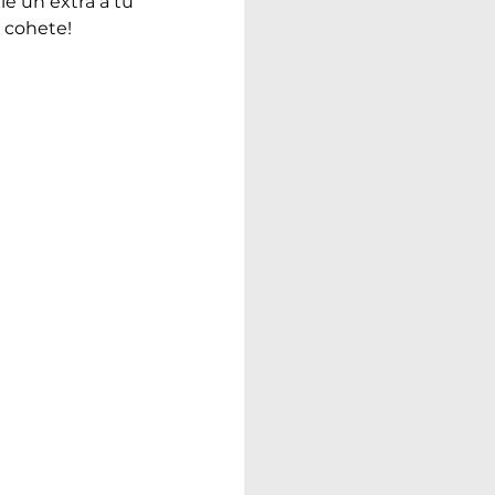
e un extra a tu 
l cohete!