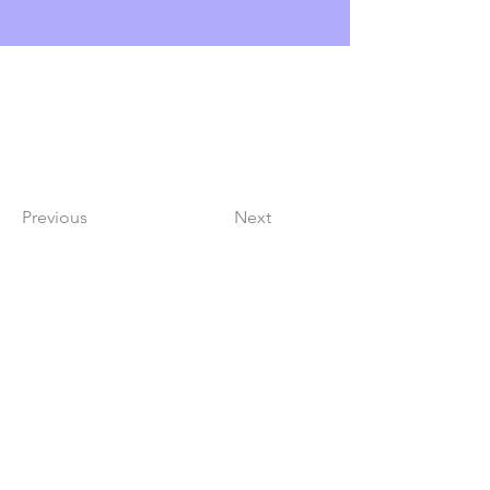
Previous
Next
Lindy Poh!
es un festival hecho por
la comunidad para la comunidad.