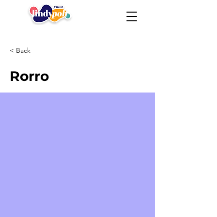
< Back
Rorro