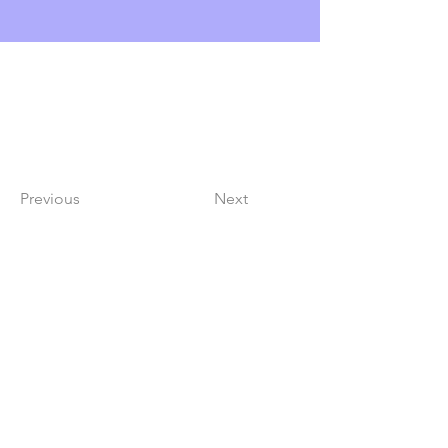
Previous
Next
Lindy Poh!
es un festival hecho por
la comunidad para la comunidad.