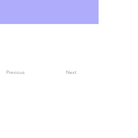
Previous
Next
Lindy Poh!
es un festival hecho por
la comunidad para la comunidad.