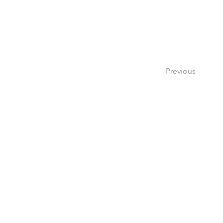
Previous
Si tienes dudas o pregu
por medio de nuestr
escribi