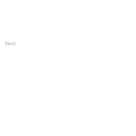
Next
festival hecho por la
ra la comunidad.