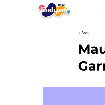
L
< Back
Mau
Gar