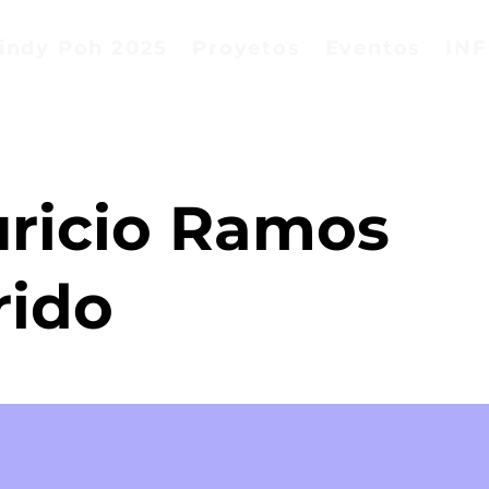
indy Poh 2025
Proyetos
Eventos
IN
ricio Ramos
rido