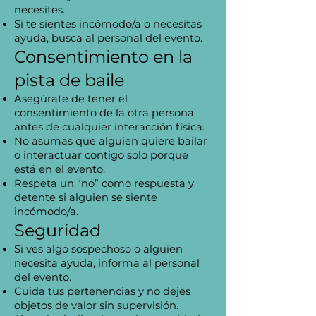
necesites.
Si te sientes incómodo/a o necesitas
ayuda, busca al personal del evento.
Consentimiento en la
pista de baile
Asegúrate de tener el
consentimiento de la otra persona
antes de cualquier interacción física.
No asumas que alguien quiere bailar
o interactuar contigo solo porque
está en el evento.
Respeta un “no” como respuesta y
detente si alguien se siente
incómodo/a.
Seguridad
Si ves algo sospechoso o alguien
necesita ayuda, informa al personal
del evento.
Cuida tus pertenencias y no dejes
objetos de valor sin supervisión.