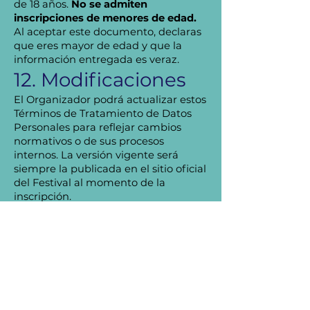
de 18 años.
No se admiten
inscripciones de menores de edad.
Al aceptar este documento, declaras
que eres mayor de edad y que la
información entregada es veraz.
12. Modificaciones
El Organizador podrá actualizar estos
Términos de Tratamiento de Datos
Personales para reflejar cambios
normativos o de sus procesos
internos. La versión vigente será
siempre la publicada en el sitio oficial
del Festival al momento de la
inscripción.
13. Normativa
aplicable
Ley N.º 19.628 sobre Protección de la
Vida Privada.
Ley N.º 21.719, que modifica la Ley N.º
19.628 y crea la Agencia de Protección