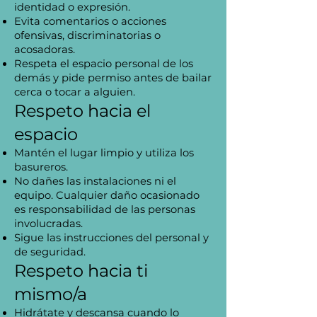
identidad o expresión.
Evita comentarios o acciones
ofensivas, discriminatorias o
acosadoras.
Respeta el espacio personal de los
demás y pide permiso antes de bailar
cerca o tocar a alguien.
Respeto hacia el
espacio
Mantén el lugar limpio y utiliza los
basureros.
No dañes las instalaciones ni el
equipo. Cualquier daño ocasionado
es responsabilidad de las personas
involucradas.
Sigue las instrucciones del personal y
de seguridad.
Respeto hacia ti
mismo/a
Hidrátate y descansa cuando lo