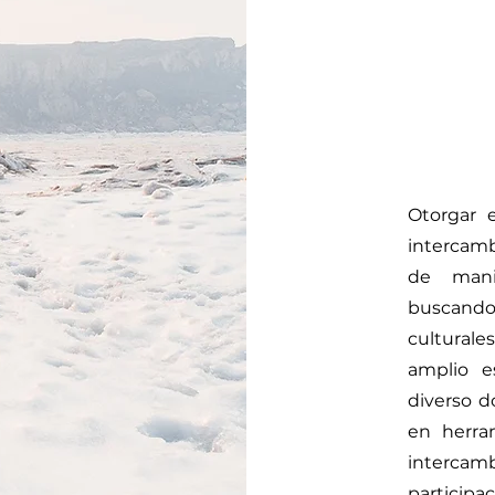
Otorgar e
intercamb
de mani
buscando 
culturale
amplio e
diverso d
en herra
interca
partici