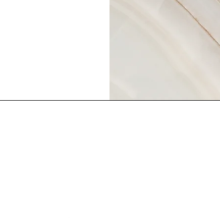
ntas, puedes comunicarte
Lindy Poh!
es un 
as redes sociales o
comunidad pa
endo a:
ng.org