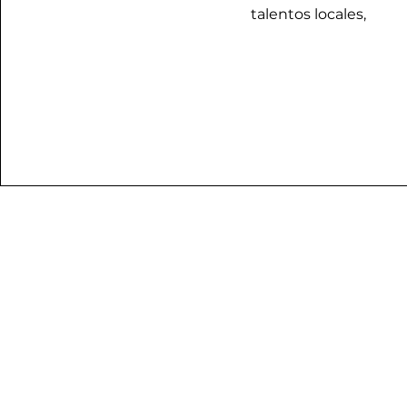
talentos locales,
Si tienes dudas o pregu
por medio de nuestr
escribi
lindypoh@parenteswi