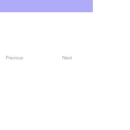
Previous
Next
Lindy Poh!
es un festival hecho por
la comunidad para la comunidad.