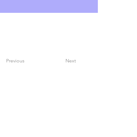
Previous
Next
Lindy Poh!
es un festival hecho por
la comunidad para la comunidad.