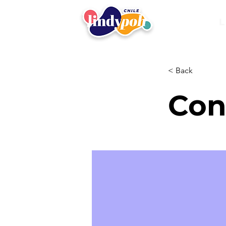
L
< Back
Con