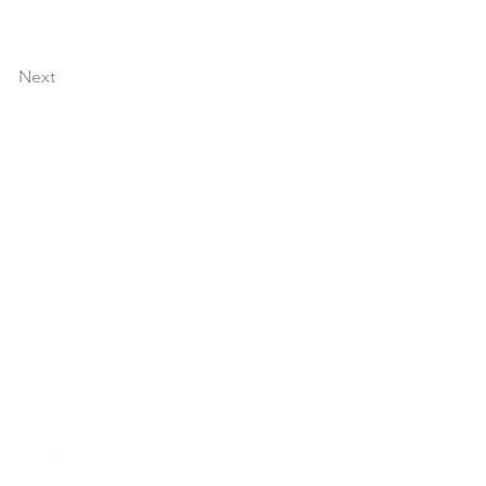
Next
festival hecho por la
ra la comunidad.