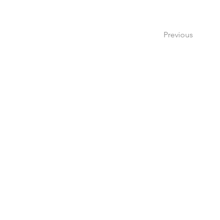
Previous
Si tienes dudas o pregu
por medio de nuestr
escribi
lindypoh@parenteswi