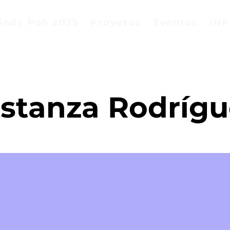
indy Poh 2025
Proyetos
Eventos
IN
stanza Rodrígu