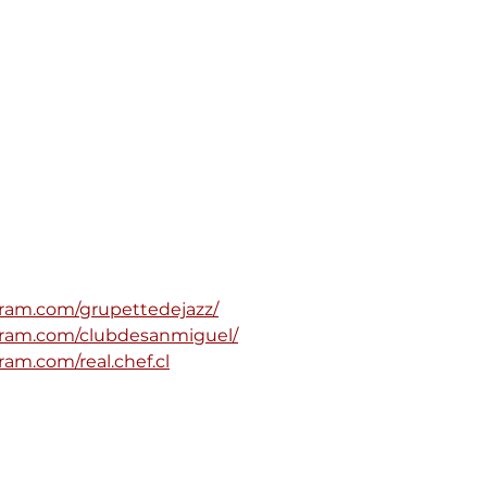
gram.com/grupettedejazz/
gram.com/clubdesanmiguel/
ram.com/real.chef.cl