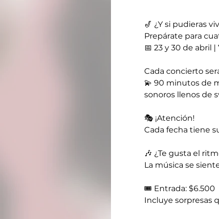
🎷 ¿Y si pudieras v
Prepárate para cua
📅 23 y 30 de abril 
Cada concierto será
💫 90 minutos de mú
sonoros llenos de sw
🎭 ¡Atención!
Cada fecha tiene s
🎶 ¿Te gusta el rit
La música se siente
🎟️ Entrada: $6.500
Incluye sorpresas q