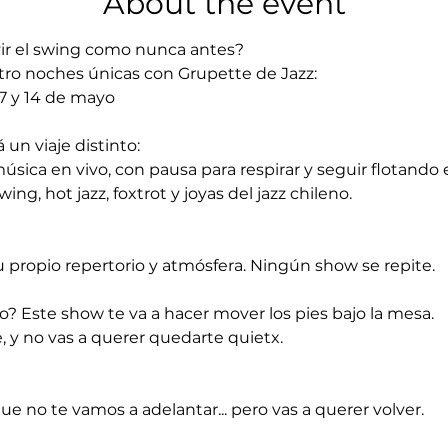
About the event
ivir el swing como nunca antes?
tro noches únicas con Grupette de Jazz:
| 7 y 14 de mayo
 un viaje distinto:
sica en vivo, con pausa para respirar y seguir flotando e
ing, hot jazz, foxtrot y joyas del jazz chileno.
u propio repertorio y atmósfera. Ningún show se repite.
mo? Este show te va a hacer mover los pies bajo la mesa.
, y no vas a querer quedarte quietx.
ue no te vamos a adelantar... pero vas a querer volver.