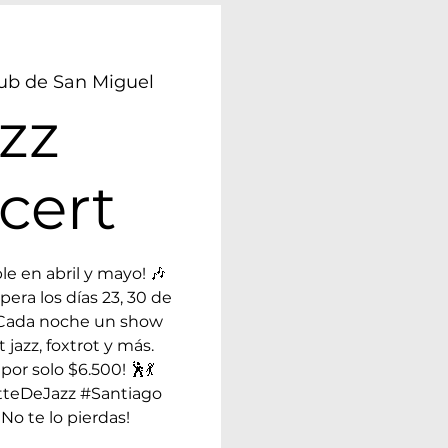
ub de San Miguel
zz
cert
le en abril y mayo! 🎶
pera los días 23, 30 de
o. Cada noche un show
 jazz, foxtrot y más.
por solo $6.500! 🕺💃
tteDeJazz #Santiago
No te lo pierdas!