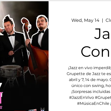
Wed, May 14
  |  
Cl
Ja
Con
¡Jazz en vivo imperdib
Grupette de Jazz te es
abril y 7, 14 de may
único con swing, hot
¡Sorpresas incluidas 
#JazzEnVivo #Grupe
#MúsicaEnChile ¡