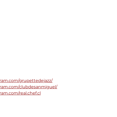
gram.com/grupettedejazz/
gram.com/clubdesanmiguel/
ram.com/real.chef.cl