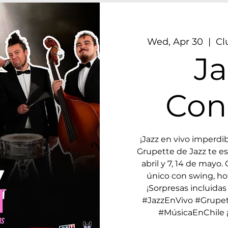
Wed, Apr 30
  |  
Cl
Ja
Con
¡Jazz en vivo imperdib
Grupette de Jazz te es
abril y 7, 14 de may
único con swing, hot
¡Sorpresas incluidas 
#JazzEnVivo #Grupe
#MúsicaEnChile ¡