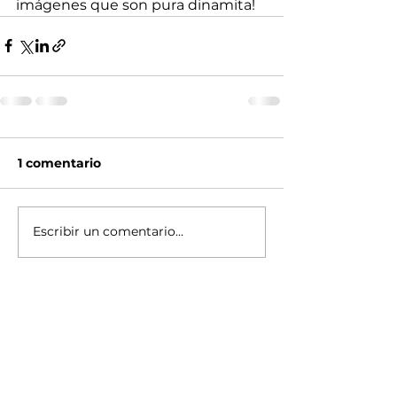
imágenes que son pura dinamita!
1 comentario
Escribir un comentario...
Lo más nuevo
Jorge Alvarez
14 ago 2025
😅