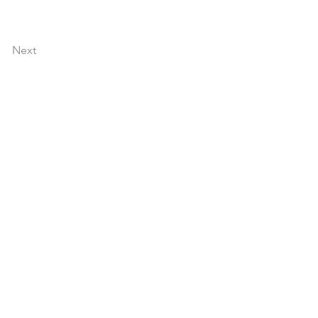
Next
festival hecho por la
ra la comunidad.