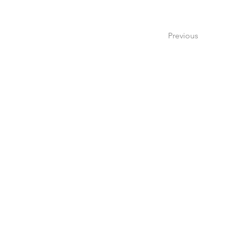
Previous
Si tienes dudas o pregu
por medio de nuestr
escribi
lindypoh@parenteswi