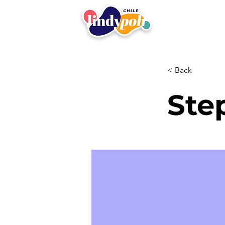
< Back
Ste