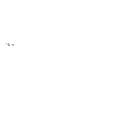
Next
festival hecho por la
ra la comunidad.