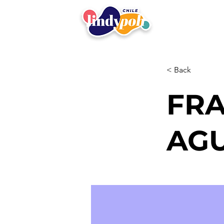
< Back
FR
AGU