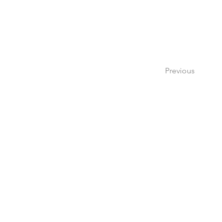
Previous
Si tienes dudas o pregu
por medio de nuestr
escribi