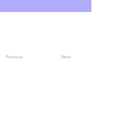
Previous
Next
Lindy Poh!
es un festival hecho por
la comunidad para la comunidad.