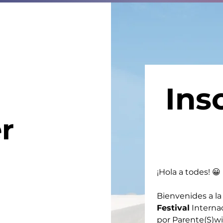
Insc
r
¡Hola a todes! 😀
Bienvenides a la 
Festival
 Internac
por Parente(S)wi