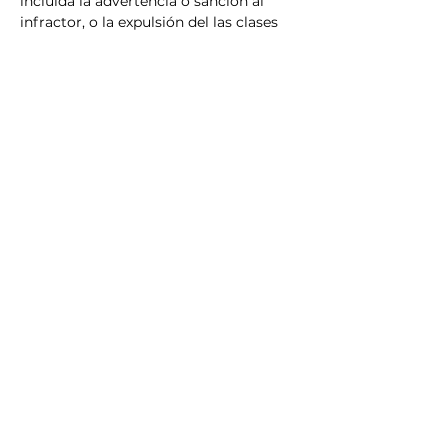
incluida la advertencia o sanción al 
infractor, o la expulsión del las clases 
sin reembolso a discreción del los 
organizadores.
Próximos eventos
No hay eventos en este
momento