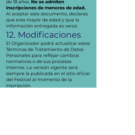
de 18 años.
No se admiten
inscripciones de menores de edad.
Al aceptar este documento, declaras
que eres mayor de edad y que la
información entregada es veraz.
12. Modificaciones
El Organizador podrá actualizar estos
Términos de Tratamiento de Datos
Personales para reflejar cambios
normativos o de sus procesos
internos. La versión vigente será
siempre la publicada en el sitio oficial
del Festival al momento de la
inscripción.
13. Normativa
aplicable
Ley N.º 19.628 sobre Protección de la
Vida Privada.
Ley N.º 21.719, que modifica la Ley N.º
19.628 y crea la Agencia de Protección