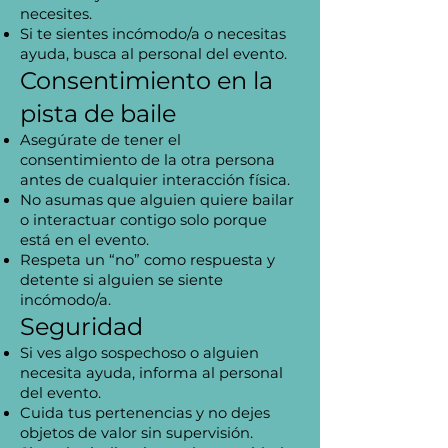
necesites.
Si te sientes incómodo/a o necesitas
ayuda, busca al personal del evento.
Consentimiento en la
pista de baile
Asegúrate de tener el
consentimiento de la otra persona
antes de cualquier interacción física.
No asumas que alguien quiere bailar
o interactuar contigo solo porque
está en el evento.
Respeta un “no” como respuesta y
detente si alguien se siente
incómodo/a.
Seguridad
Si ves algo sospechoso o alguien
necesita ayuda, informa al personal
del evento.
Cuida tus pertenencias y no dejes
objetos de valor sin supervisión.