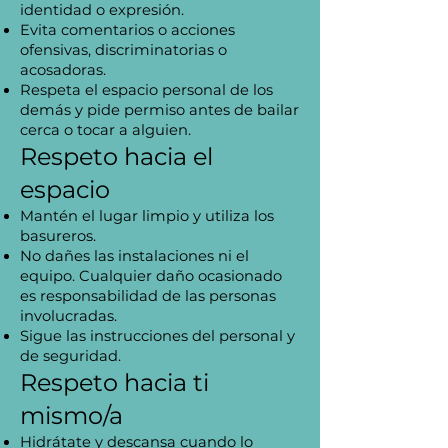
identidad o expresión.
Evita comentarios o acciones
ofensivas, discriminatorias o
acosadoras.
Respeta el espacio personal de los
demás y pide permiso antes de bailar
cerca o tocar a alguien.
Respeto hacia el
espacio
Mantén el lugar limpio y utiliza los
basureros.
No dañes las instalaciones ni el
equipo. Cualquier daño ocasionado
es responsabilidad de las personas
involucradas.
Sigue las instrucciones del personal y
de seguridad.
Respeto hacia ti
mismo/a
Hidrátate y descansa cuando lo