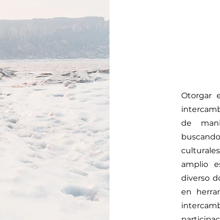
Otorgar e
intercamb
de mani
buscando 
culturale
amplio e
diverso d
en herra
interca
partici