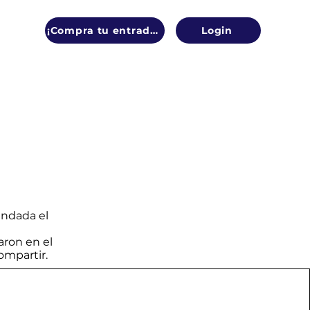
¡Compra tu entrada!
Login
undada el
ron en el
ompartir.