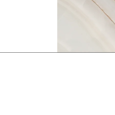
ntas, puedes comunicarte
Lindy Poh!
es un 
as redes sociales o
comunidad pa
endo a:
ng.org