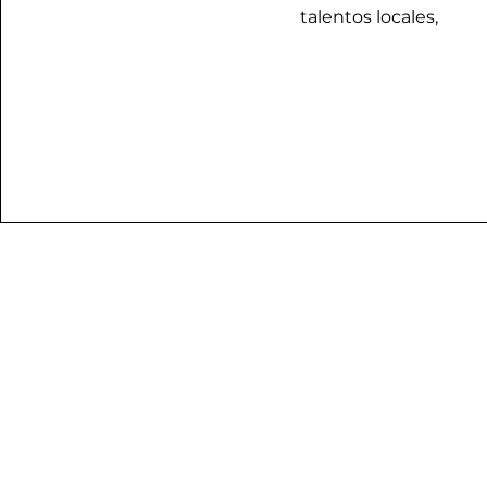
talentos locales,
Si tienes dudas o pregu
por medio de nuestr
escribi
lindypoh@parenteswi